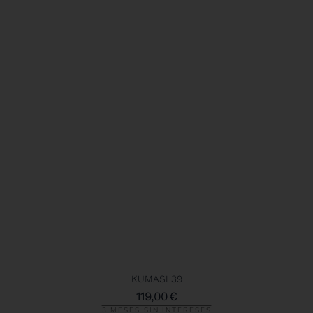
KUMASI 39
119,00
€
3 MESES SIN INTERESES