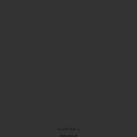
WHISPER II
119,00
€