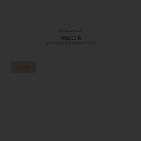
MALLORCA
209,00
€
3 MESES SIN INTERESES
45 mm