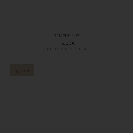
TEMPUS L03
119,00
€
3 MESES SIN INTERESES
44 mm