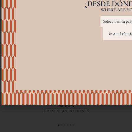
¿DESDE DÓND
WHERE ARE YO
Ir a mi tien
ADA GREEN
99,90
€
3 MESES SIN INTERESES