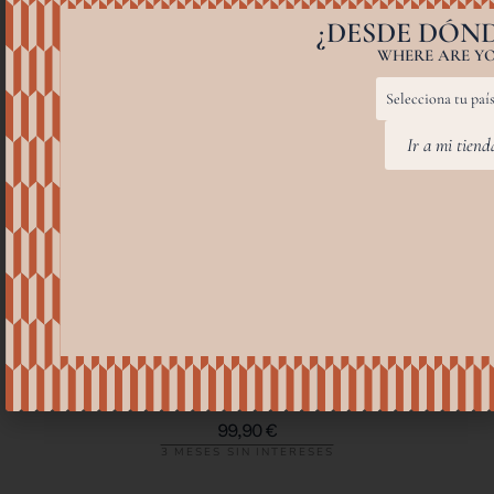
¿DESDE DÓND
WHERE ARE YO
Ir a mi tien
ADA GREEN
99,90
€
3 MESES SIN INTERESES