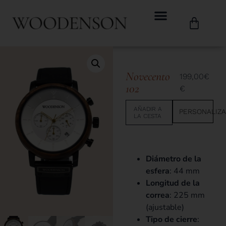
Novecento
199,00
€
102
€
AÑADIR A
PERSONALIZ
LA CESTA
Diámetro de la
esfera
: 44 mm
Longitud de la
correa
: 225 mm
(ajustable)
Tipo de cierre
: