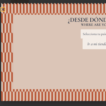
¿DESDE DÓND
WHERE ARE YO
Ir a mi tien