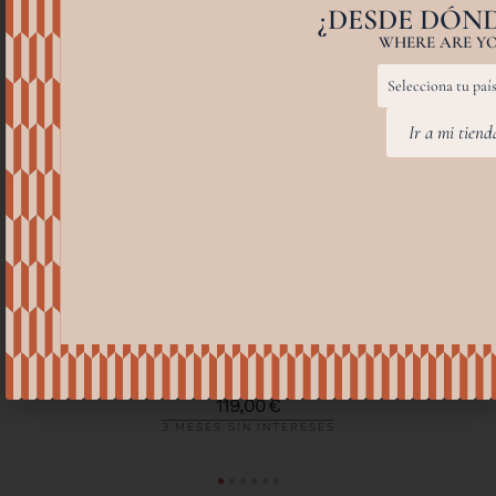
¿DESDE DÓND
WHERE ARE YO
Ir a mi tien
ADA GREEN
119,00
€
3 MESES SIN INTERESES