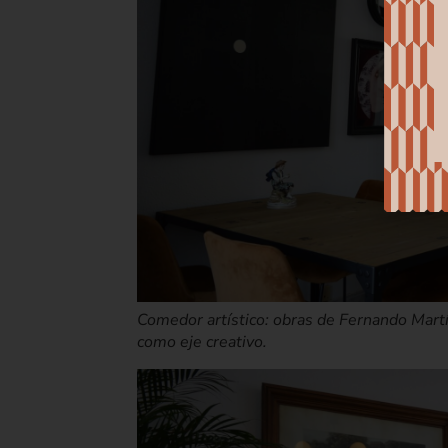
Comedor artístico: obras de Fernando Martí
como eje creativo.