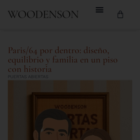
Paris/64 por dentro: diseño,
equilibrio y familia en un piso
con historia
PUERTAS ABIERTAS