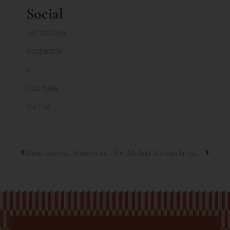
Social
INSTAGRAM
FACEBOOK
X
YOUTUBE
TIKTOK
Manu Azcona, historia de un mirador con alma bohemia
De Madrid al cielo: la casa de Pepe del Real y Paco Guerreros