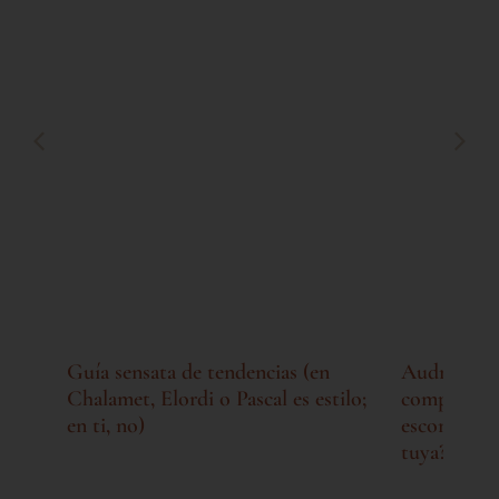
Guía sensata de tendencias (en
Audrey la 
a
Chalamet, Elordi o Pascal es estilo;
compulsiva
en ti, no)
escondía en
tuya?