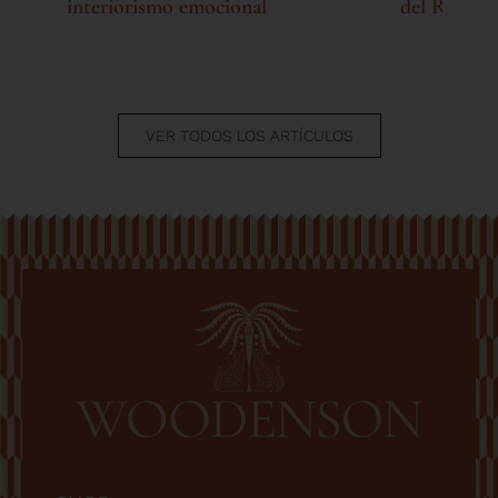
interiorismo emocional
del Real y
VER TODOS LOS ARTÍCULOS